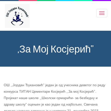
Toggl
navig
,За Мој Косјерић”
ОШ ,,Јордан Ђукановић” један је од учесника деветог по реду
конкурса ТИТАН Цементаре Косјерић ,,За мој Косјерић”.
Пројекат наше школе ,,Школски ормарићи- за безбедну и
здраву школу” оцењен је као један од најбољих. Свечана
додела награда одржана је у четвртак 21. децембра 2023.