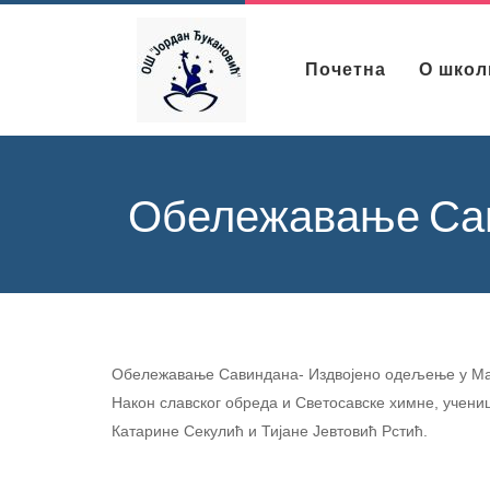
Почетна
О школ
Обележавање Са
Обележавање Савиндана- Издвојено одељење у М
Након славског обреда и Светосавске химне, учениц
Катарине Секулић и Тијане Јевтовић Рстић.