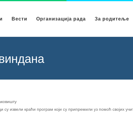
и
Вести
Организација рада
За родитеље
виндана
аковишту
и су извели краћи програм који су припремили уз помоћ својих уч