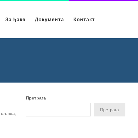
За ђаке
Документа
Контакт
Претрага
Претрага
итељица,